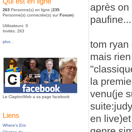
Qui est en ligne
après on
263
Personne(s) en ligne (
235
Personne(s) connectée(s) sur
Forum
)
paufine...
Utilisateurs: 0
Invités: 263
tom ryan 
plus...
mais rien
"classiqu
la premie
venu(je s
Le ClaptonWeb a sa page facebook
suite:jud
Liens
en live)e
Where's Eric
genre si
Clapton.de