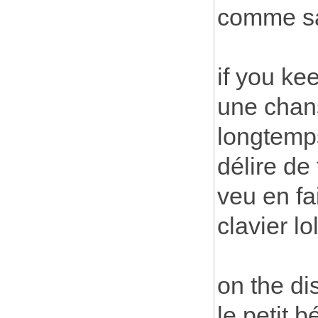
comme sa
if you ke
une chans
longtemps
délire de
veu en fa
clavier lol
on the dis
le petit b