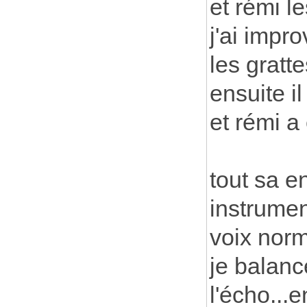
et rémi le
j'ai impro
les gratte
ensuite il
et rémi a 
tout sa e
instrumen
voix norm
je balanc
l'écho...e