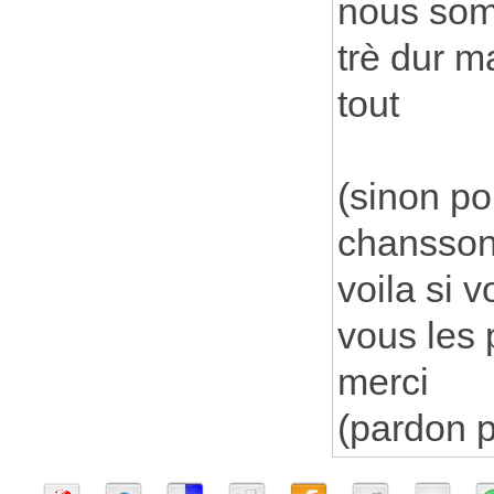
nous somm
trè dur m
tout
(sinon po
chansson.
voila si 
vous les
merci
(pardon po