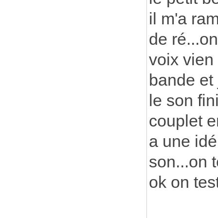
il m'a r
de ré...o
voix vien
bande et j
le son fi
couplet e
a une idé
son...on t
ok on test