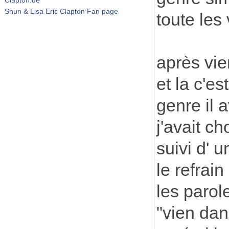
Shun & Lisa Eric Clapton Fan page
toute les
après vi
et la c'e
genre il a
j'avait ch
suivi d' un
le refrai
les parol
"vien da