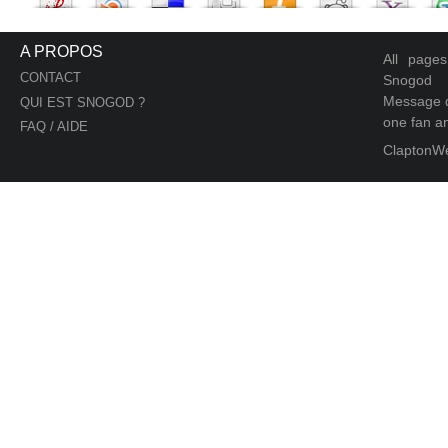
A PROPOS
All page
CONTACT
Snogod
Message d
QUI EST SNOGOD ?
one fan an
FAQ / AIDE
ClaptonW