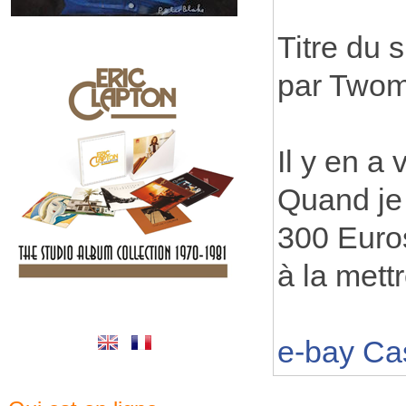
Titre du s
par Twom
Il y en a
Quand je 
300 Euros
à la mett
e-bay Ca