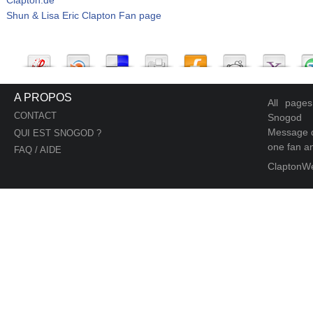
Shun & Lisa Eric Clapton Fan page
A PROPOS
All page
CONTACT
Snogod
Message d
QUI EST SNOGOD ?
one fan an
FAQ / AIDE
ClaptonW