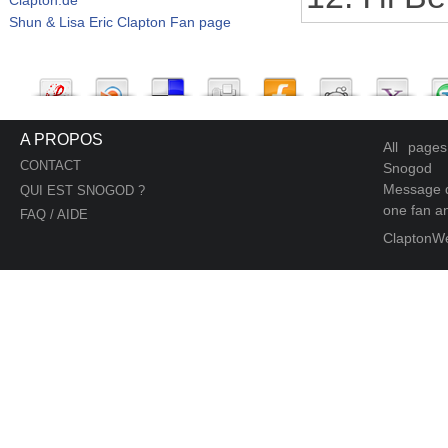
Shun & Lisa Eric Clapton Fan page
A PROPOS
All page
CONTACT
Snogod
Message d
QUI EST SNOGOD ?
one fan an
FAQ / AIDE
ClaptonW