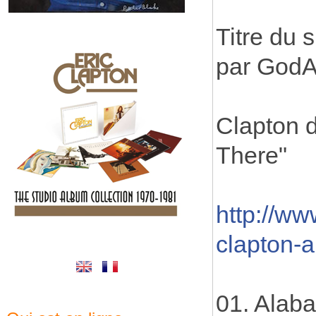
Titre du 
par GodA
Clapton d
There"
http://ww
clapton-
01. Alab