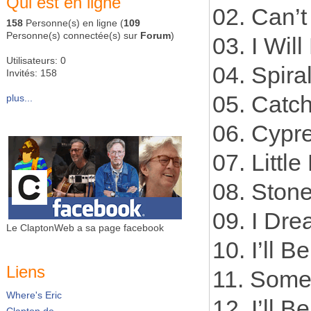
Qui est en ligne
02. Can’t
158
Personne(s) en ligne (
109
Personne(s) connectée(s) sur
Forum
)
03. I Wil
Utilisateurs: 0
04. Spira
Invités: 158
05. Catc
plus...
06. Cypr
07. Litt
08. Ston
09. I Dre
Le ClaptonWeb a sa page facebook
10. I’ll Be
Liens
11. Someb
Where's Eric
12. I’ll 
Clapton.de