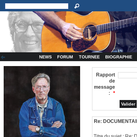
NEWS
FORUM
TOURNEE
BIOGRAPHIE
Rapport
de
message
:
*
Re: DOCUMENTA
Titre du sujet :