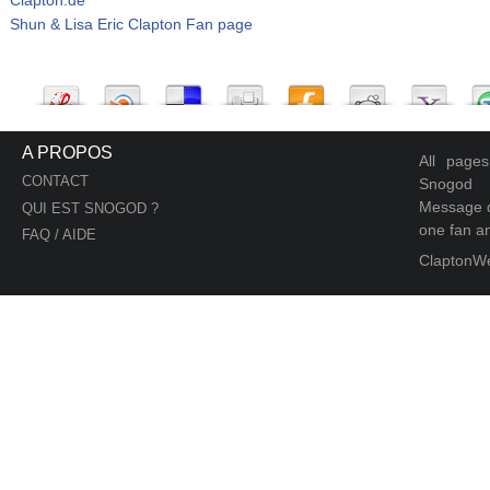
Shun & Lisa Eric Clapton Fan page
A PROPOS
All page
CONTACT
Snogod
Message d
QUI EST SNOGOD ?
one fan an
FAQ / AIDE
ClaptonW