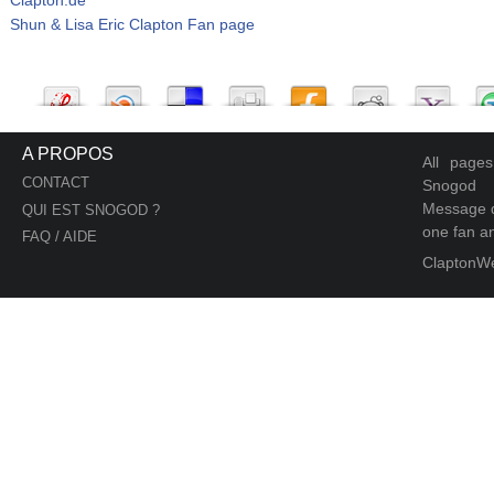
Shun & Lisa Eric Clapton Fan page
A PROPOS
All page
CONTACT
Snogod
Message d
QUI EST SNOGOD ?
one fan an
FAQ / AIDE
ClaptonW