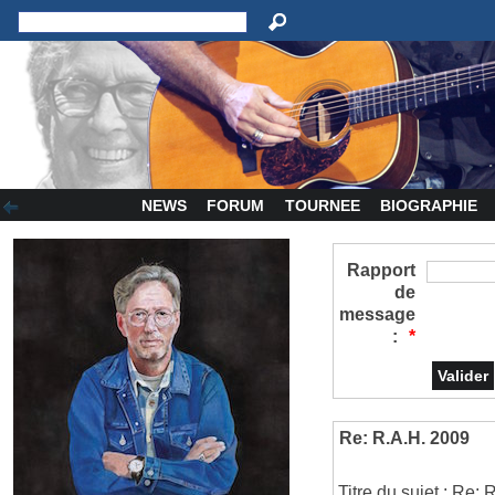
NEWS
FORUM
TOURNEE
BIOGRAPHIE
Rapport
de
message
:
*
Re: R.A.H. 2009
Titre du sujet : Re: