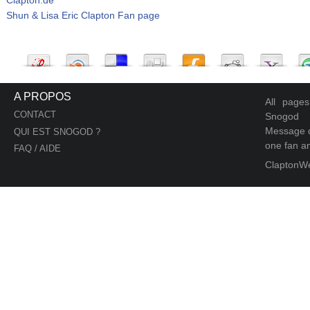
Shun & Lisa Eric Clapton Fan page
A PROPOS
All page
CONTACT
Snogod
Message d
QUI EST SNOGOD ?
one fan an
FAQ / AIDE
ClaptonW