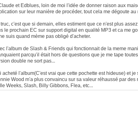
Claude et Edblues, loin de moi l'idée de donner raison aux mais
plication sur leur manière de procéder, tout cela me dégoute au 
 truc, c'est que si demain, elles estiment que ce n'est plus ass
us le prochain EC sur support digital en qualité MP3 et ca me go
 ne suis quand mème pas obligé d'acheter.
ec l'album de Slash & Friends qui fonctionnait de la meme manièr
nquaient parcqu'il était hors de questions que je me tape toutes
rsion double ne sort pas...
ai acheté l'album(C'est vrai que cette pochette est hideuse) et je
nnie Wood m'a plus convaincu sur sa valeur réhaussé par des mu
lle Weeks, Slash, Billy Gibbons, Flea, etc...