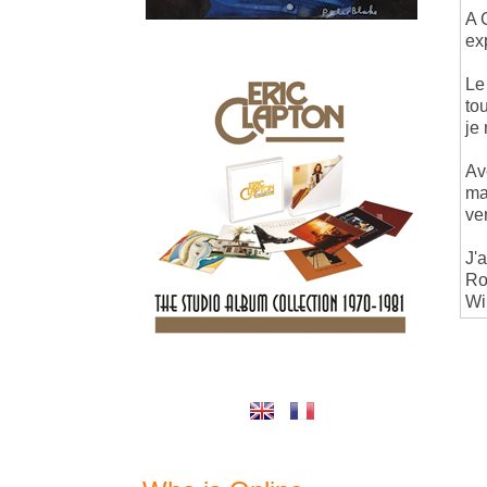
A 
ex
Le
to
je
Av
ma
ve
J'
Ro
Wi