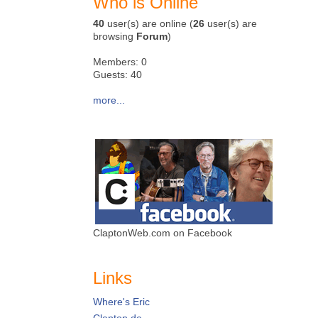
Who is Online
40
user(s) are online (
26
user(s) are
browsing
Forum
)
Members: 0
Guests: 40
more...
ClaptonWeb.com on Facebook
Links
Where's Eric
Clapton.de