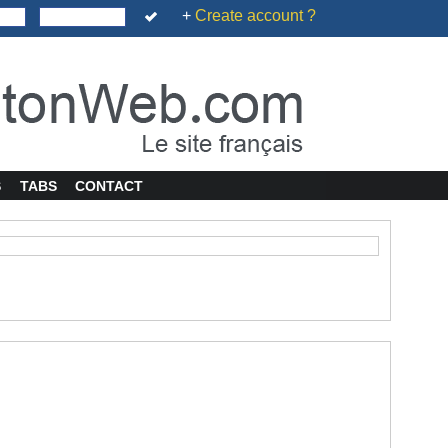
+
Create account ?
S
TABS
CONTACT