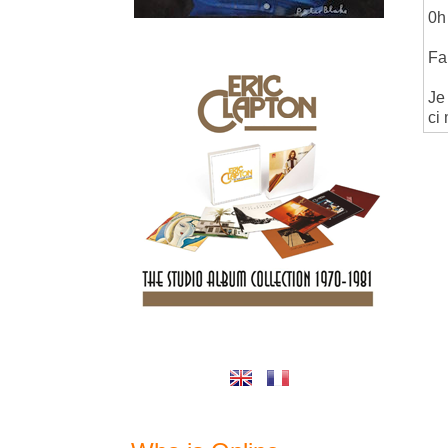
0h
Fa
Je
ci