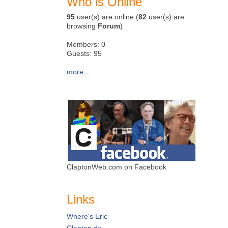
Who is Online
95
user(s) are online (
82
user(s) are
browsing
Forum
)
Members: 0
Guests: 95
more...
ClaptonWeb.com on Facebook
Links
Where's Eric
Clapton.de