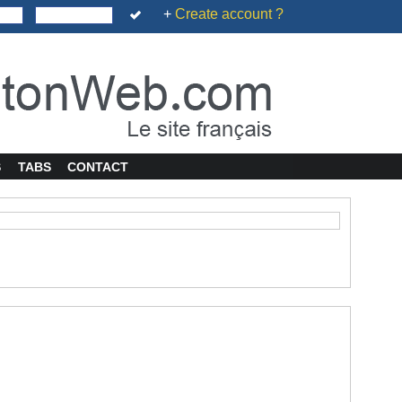
+
Create account ?
S
TABS
CONTACT