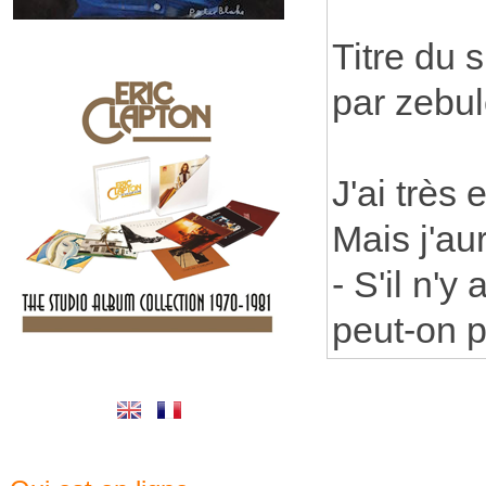
Titre du 
par zebu
J'ai très
Mais j'aur
- S'il n'y
peut-on p