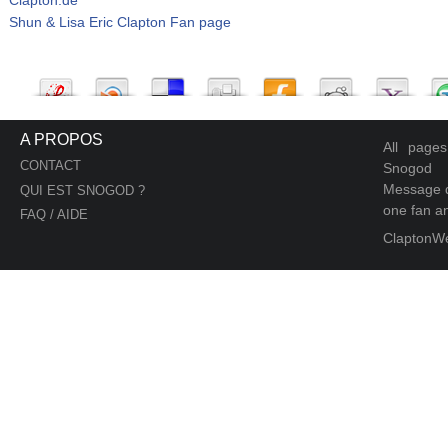
Shun & Lisa Eric Clapton Fan page
A PROPOS
All page
CONTACT
Snogod
Message d
QUI EST SNOGOD ?
one fan an
FAQ / AIDE
ClaptonW