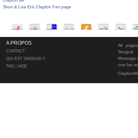
Shun & Lisa Eric Clapton Fan page
A PROPOS
All page
CONTACT
Snogod
Message d
QUI EST SNOGOD ?
one fan an
FAQ / AIDE
ClaptonW