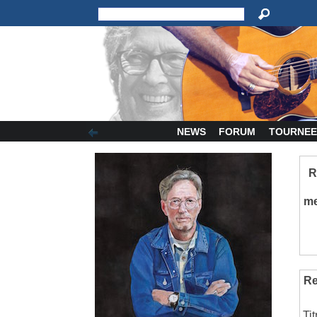
NEWS
FORUM
TOURNEE
R
m
Re
Tit