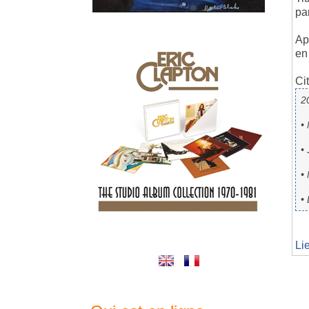
pa
Ap
en
Cit
20
•
•
•
•
Li