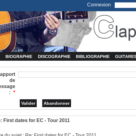
Connexion
BIOGRAPHIE
DISCOGRAPHIE
BIBLIOGRAPHIE
GUITARE
apport
de
essage
:
*
: First dates for EC - Tour 2011
re du sujet : Re: First dates for EC - Tour 2011