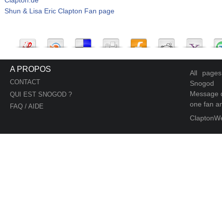
Shun & Lisa Eric Clapton Fan page
A PROPOS
All page
CONTACT
Snogod
Message d
QUI EST SNOGOD ?
one fan an
FAQ / AIDE
ClaptonW