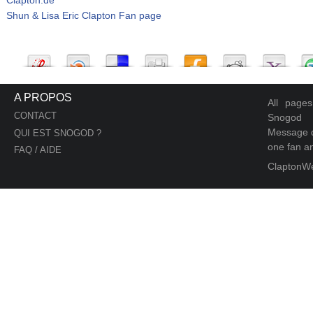
Shun & Lisa Eric Clapton Fan page
A PROPOS
All page
CONTACT
Snogod
Message d
QUI EST SNOGOD ?
one fan an
FAQ / AIDE
ClaptonW