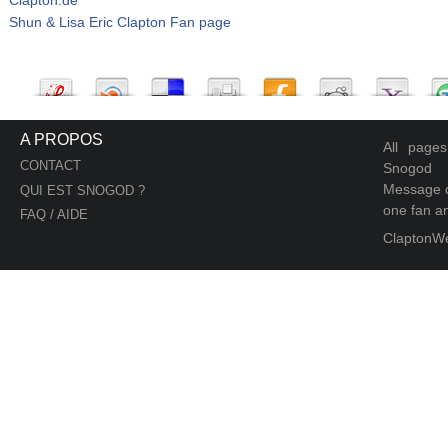
Shun & Lisa Eric Clapton Fan page
A PROPOS
All page
CONTACT
Snogod
Message d
QUI EST SNOGOD ?
one fan an
FAQ / AIDE
ClaptonW