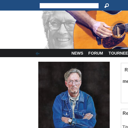
NEWS
FORUM
TOURNEE
R
m
Re
Ti