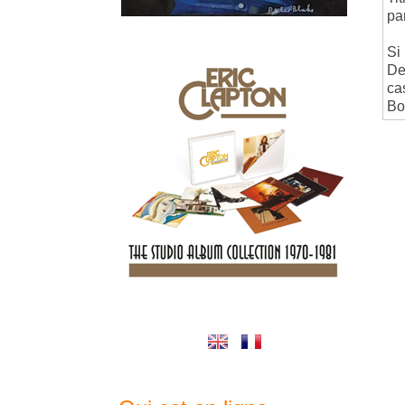
pa
Si
De
ca
Bo