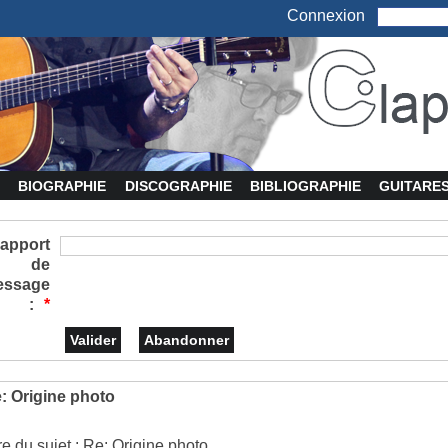
Connexion
BIOGRAPHIE
DISCOGRAPHIE
BIBLIOGRAPHIE
GUITARE
apport
de
essage
:
*
: Origine photo
tre du sujet : Re: Origine photo