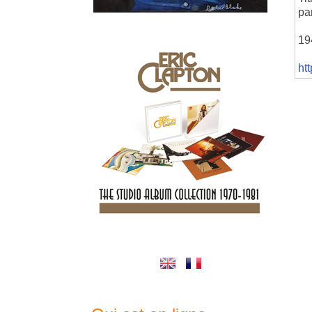
pa
19
ht