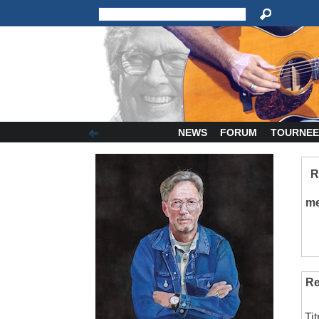
NEWS
FORUM
TOURNEE
R
m
Re
Tit