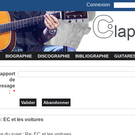
Connexion
BIOGRAPHIE
DISCOGRAPHIE
BIBLIOGRAPHIE
GUITARE
apport
de
essage
:
*
: EC et les voitures
re du sujet : Re: EC et les voitures