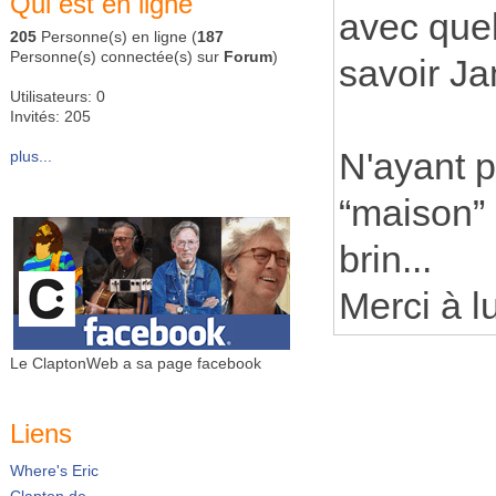
Qui est en ligne
avec quel
205
Personne(s) en ligne (
187
Personne(s) connectée(s) sur
Forum
)
savoir Ja
Utilisateurs: 0
Invités: 205
N'ayant pu
plus...
“maison” 
brin...
Merci à lu
Le ClaptonWeb a sa page facebook
Liens
Where's Eric
Clapton.de