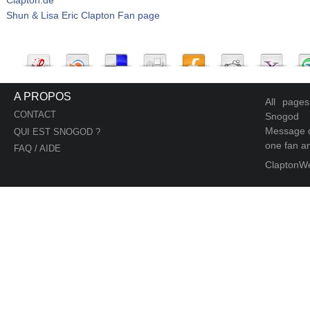
Shun & Lisa Eric Clapton Fan page
A PROPOS
All page
CONTACT
Snogod
Message d
QUI EST SNOGOD ?
one fan an
FAQ / AIDE
ClaptonW