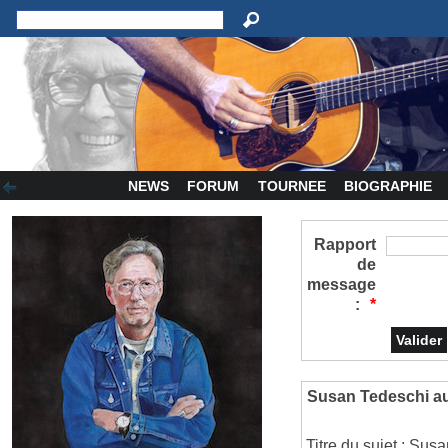
NEWS
FORUM
TOURNEE
BIOGRAPHIE
Rapport
de
message
:
*
Susan Tedeschi a
Titre du sujet : Su