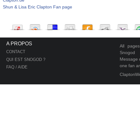
Shun & Lisa Eric Clapton Fan page
A PROPOS
All page
CONTACT
Snogod
Message d
QUI EST SNOGOD ?
one fan an
FAQ / AIDE
ClaptonW