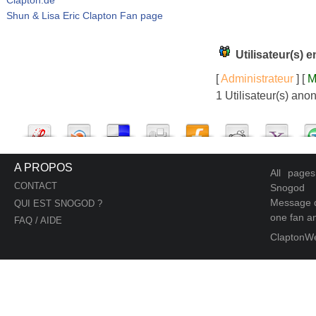
Shun & Lisa Eric Clapton Fan page
Utilisateur(s) 
[
Administrateur
] [
M
1 Utilisateur(s) an
A PROPOS
All page
CONTACT
Snogod
Message d
QUI EST SNOGOD ?
one fan an
FAQ / AIDE
ClaptonW