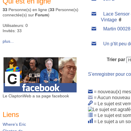
Qui est en ligne
33
Personne(s) en ligne (
33
Personne(s)
Lace Sensor 
connectée(s) sur
Forum
)
Vintage
Utilisateurs: 0
Martin 00028
Invités: 33
plus...
Un p'tit peu 
Trier par
S'enregistrer pour co
= nouveau(x) mes
Le ClaptonWeb a sa page facebook
= Aucun nouveau
= Le sujet est verr
Liens
= Le sujet est so
= Le sujet a un s
Where's Eric
Clapton.de