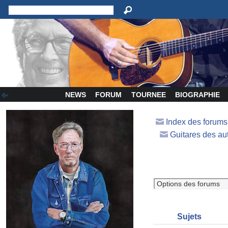
NEWS
FORUM
TOURNEE
BIOGRAPHIE
Index des forum
Guitares des au
Sujets