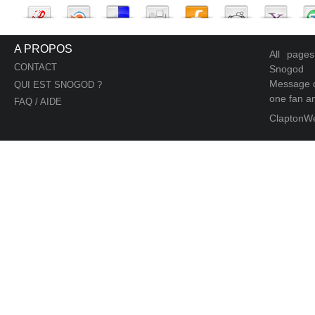
A PROPOS
All page
CONTACT
Snogod
Message d
QUI EST SNOGOD ?
one fan an
FAQ / AIDE
ClaptonW