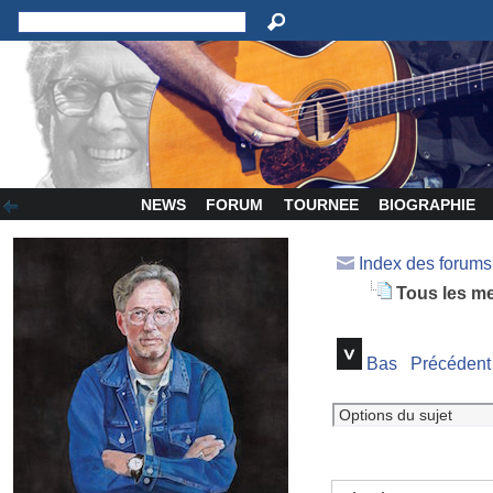
NEWS
FORUM
TOURNEE
BIOGRAPHIE
Index des forum
Tous les me
Bas
Précédent