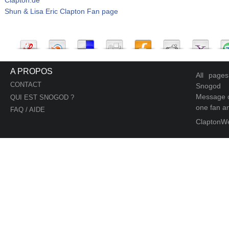
Shun & Lisa Eric Clapton Fan page
A PROPOS
All page
CONTACT
Snogod
Message d
QUI EST SNOGOD ?
one fan an
FAQ / AIDE
ClaptonW