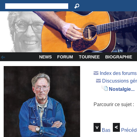
NEWS
FORUM
TOURNEE
BIOGRAPHIE
Index des forum
Discussions gé
Nostalgie...
Parcourir ce sujet :
Bas
Précéd