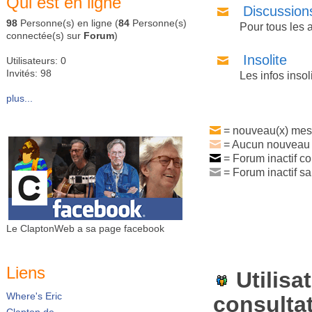
Qui est en ligne
Discussion
98
Personne(s) en ligne (
84
Personne(s)
Pour tous les 
connectée(s) sur
Forum
)
Insolite
Utilisateurs: 0
Invités: 98
Les infos insol
plus...
= nouveau(x) mes
= Aucun nouveau
= Forum inactif c
= Forum inactif 
Le ClaptonWeb a sa page facebook
Liens
Utilisa
Where's Eric
consulta
Clapton.de