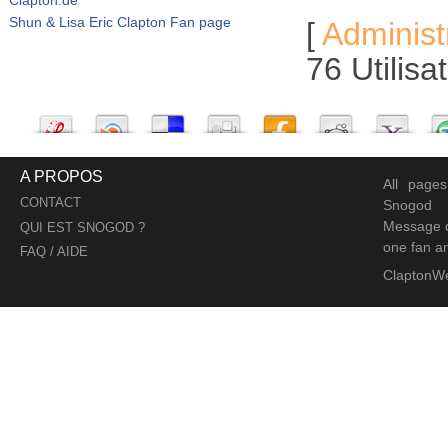
Shun & Lisa Eric Clapton Fan page
[
Administ
76 Utilis
A PROPOS
All page
CONTACT
Snogod
Message d
QUI EST SNOGOD ?
one fan an
FAQ / AIDE
ClaptonW