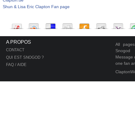
Shun & Lisa Eric Clapton Fan page
A PROPOS
All page
CONTACT
Snogod
Message d
QUI EST SNOGOD ?
one fan an
FAQ / AIDE
ClaptonW