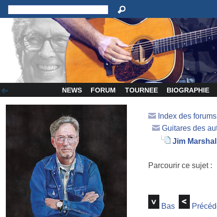
NEWS
FORUM
TOURNEE
BIOGRAPHIE
Index des forum
Guitares des au
Jim Marshal
Parcourir ce sujet :
Bas
Précéd