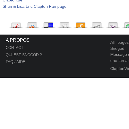
Shun & Lisa Eric Clapton Fan page
A PROPOS
All page
CONTACT
Snogod
Message d
QUI EST SNOGOD ?
one fan an
FAQ / AIDE
ClaptonW