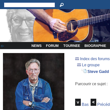
NEWS
FORUM
TOURNEE
BIOGRAPHIE
Index des forum
Le groupe
Steve Gadd -
Parcourir ce sujet :
Bas
Précéd