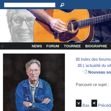
NEWS
FORUM
TOURNEE
BIOGRAPHIE
Index des forum
L'actualité du si
Nouveau so
Parcourir ce sujet :
Bas
Précéd