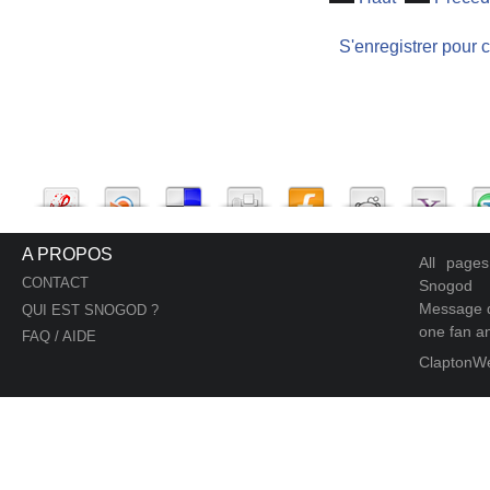
S'enregistrer pour 
A PROPOS
All page
CONTACT
Snogod
Message d
QUI EST SNOGOD ?
one fan an
FAQ / AIDE
ClaptonW