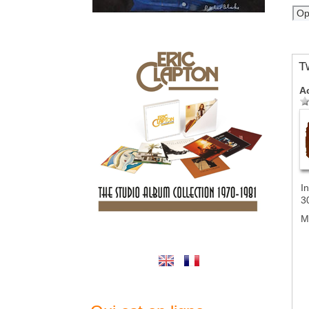
T
A
In
3
M