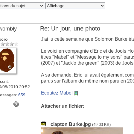
Re: Un jour, une photo
wombly
J'ai lu cette semaine que Solomon Burke éta
ccro
Le voici en compagnie d'Eric et de Jools Hol
titres "Mabel" et "Message to my sons" parus
(2007) et "Jack'o the green" (2003) de Jools
A sa demande, Eric lui avait également compo
parus sur l'album du même nom paru en 20
scrit:
0/08/2010 20:52
Ecoutez Mabel
essages:
659
Attacher un fichier
:
clapton Burke.jpg
(49.03 KB)