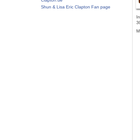
Shun & Lisa Eric Clapton Fan page
In
3
M