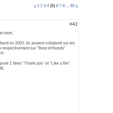
«
1
2
3
4
(5)
6
7
8
...
30
»
#41
it mort.
land en 2003. Ils avaient collaboré sur les
 respectivement sur "Best of friends"
 H.
sé 2 titres "Thank you" et "Like a fire"
08.