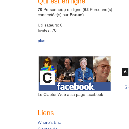
Qui est en ligne
70
Personne(s) en ligne (
62
Personne(s)
connectée(s) sur
Forum
)
Utilisateurs: 0
Invités: 70
plus...
S'
Le ClaptonWeb a sa page facebook
Liens
Where's Eric
Clapton.de