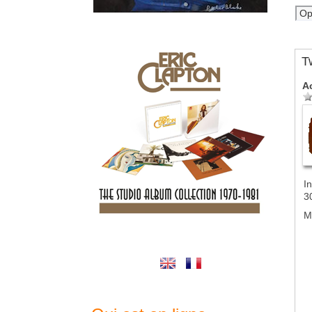
T
A
In
3
M