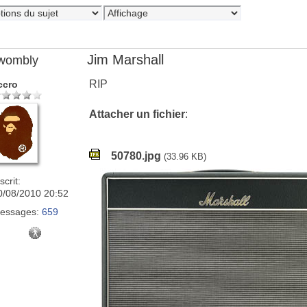
Jim Marshall
wombly
RIP
ccro
Attacher un fichier
:
50780.jpg
(33.96 KB)
scrit:
0/08/2010 20:52
essages:
659