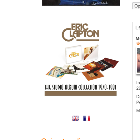
L
M
In
2
D
P
M