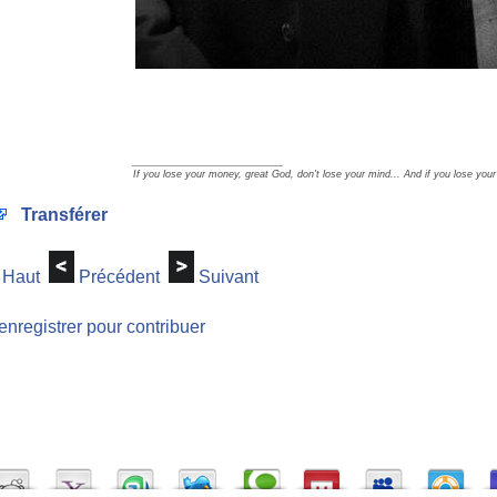
_________________
If you lose your money, great God, don't lose your mind... And if you lose you
Transférer
Haut
Précédent
Suivant
enregistrer pour contribuer