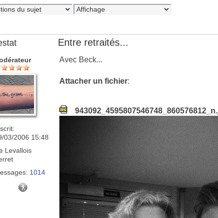
Entre retraités...
estat
Avec Beck...
odérateur
Attacher un fichier
:
943092_4595807546748_860576812_n.
scrit:
9/03/2006 15:48
e
Levallois
erret
essages:
1014