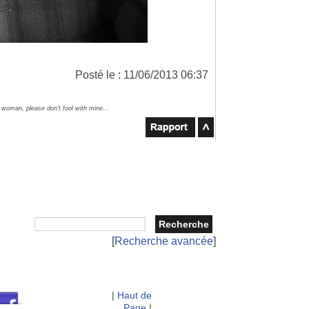
Posté le : 11/06/2013 06:37
r woman, please don't fool with mine...
[
Recherche avancée
]
|
Haut de
Page
|