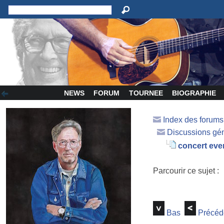
NEWS
FORUM
TOURNEE
BIOGRAPHIE
Index des forum
Discussions gé
concert ev
Parcourir ce sujet :
Bas
Précéd