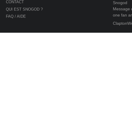
CONTACT
Snogod
Message d
QUI EST SNOGOD ?
one fan an
FAQ / AIDE
ClaptonW