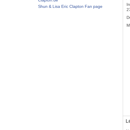
In
Shun & Lisa Eric Clapton Fan page
2
D
M
L