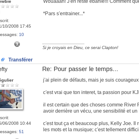
Wouaaah! J'en reste ebahie!!! Comment quel
ewbie
*Pars s'entrainer...*
scrit:
1/10/2008 17:45
essages:
10
_________________
Si je croyais en Dieu, ce serai Clapton!
Transférer
Re: Pour passer le temps...
efty
j'ai plein de défauts, mais je suis courageux.
égulier
c'est vrai que ton interet, ta passion pour 
il est certain que des choses comme River 
avoir derrière un vécu, une sensibilité et un
scrit:
6/06/2008 10:44
c'est tout ça et beaucoup plus, Kelly Joe. Il r
les mots et la musique; c'est tellement diffici
essages:
51