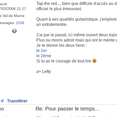
Tap the red..., bien que difficile d'accès au
scrit:
7/03/2006 21:17
officiel le plus émouvant.
e
Val de Marne
Quant à ses qualités guitaristique, j'emploier
essages:
1158
un extraterrestre.
J'ai par le passé, ici même ouvert deux topi
Plus ou moins adroit mais qui ont le mérite 
Je te donne les deux liens :
le 1er
le 2ème
Si tu as le courage de tout lire
a+ Lefty
Transférer
Re: Pour passer le temps...
eo