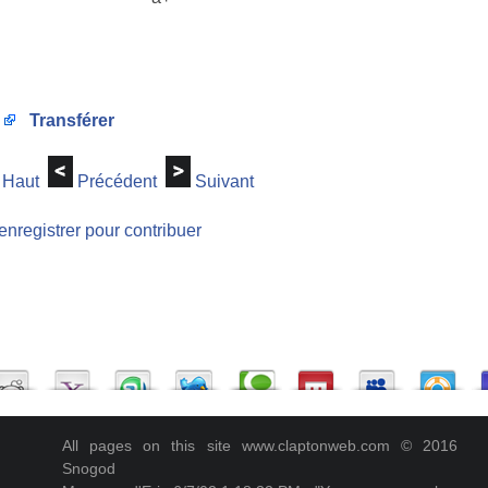
Transférer
Haut
Précédent
Suivant
enregistrer pour contribuer
All pages on this site www.claptonweb.com © 2016
Snogod