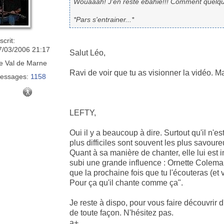
Wouaaah! J'en reste ebahie!!! Comment quelqu'
*Pars s'entrainer...*
scrit:
7/03/2006 21:17
Salut Léo,
e
Val de Marne
Ravi de voir que tu as visionner la vidéo. Ma
essages:
1158
LEFTY,
Oui il y a beaucoup à dire. Surtout qu'il n'es
plus difficiles sont souvent les plus savou
Quant à sa manière de chanter, elle lui est in
subi une grande influence : Ornette Coleman
que la prochaine fois que tu l'écouteras (et v
Pour ça qu'il chante comme ça".
Je reste à dispo, pour vous faire découvrir
de toute façon. N'hésitez pas.
a+