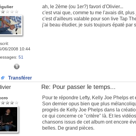
ah, le 2ème (ou 1er?) favori d'Olivier...
égulier
c'est vrai que, comme tu me l'avais dit, plus 
c'est d'ailleurs valable pour son live Tap 
j'ai beau étudier, je suis toujours épaté par 
scrit:
6/06/2008 10:44
essages:
51
Transférer
Re: Pour passer le temps...
ivier
Pour te répondre Lefty, Kelly Joe Phelps et
ccro
Son dernier opus bien que plus mélancoliqu
progrès de Kelly Joe Phelps dans la créatio
ce qui concerne ce "critère" là. Et les vidé
chansons issus de cet album ont encore évo
belles. De grand pièces.