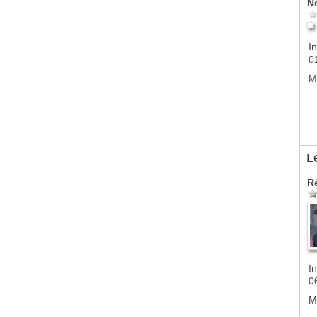
N
In
0
M
L
R
In
0
M