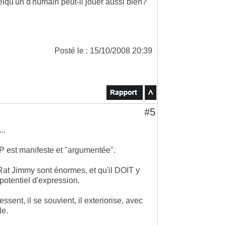
qu'un d'humain peut-il jouer aussi bien?
Posté le : 15/10/2008 20:39
#5
..
KJP est manifeste et "argumentée".
Rat Jimmy sont énormes, et qu'il DOIT y
 potentiel d'expression.
essent, il se souvient, il exteriorise, avec
le.