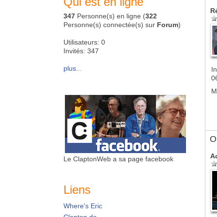
Qui est en ligne
R
347
Personne(s) en ligne (
322
Personne(s) connectée(s) sur
Forum
)
Utilisateurs: 0
Invités: 347
plus...
In
0
M
Ol
A
Le ClaptonWeb a sa page facebook
Liens
Where's Eric
Clapton.de