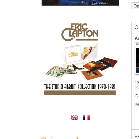
Ol
A
In
2
D
M
L