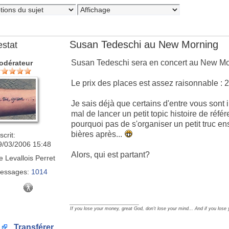
Susan Tedeschi au New Morning
estat
Susan Tedeschi sera en concert au New Morn
odérateur
Le prix des places est assez raisonnable : 2
Je sais déjà que certains d'entre vous sont in
mal de lancer un petit topic histoire de réfé
pourquoi pas de s'organiser un petit truc e
bières après...
scrit:
9/03/2006 15:48
Alors, qui est partant?
e
Levallois Perret
essages:
1014
_________________
If you lose your money, great God, don't lose your mind... And if you lose
Transférer