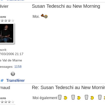
Susan Tedeschi au New Morning
ivier
Moi.
ccro
scrit:
7/03/2006 21:17
e
Val de Marne
essages:
1158
Transférer
Re: Susan Tedeschi au New Morni
rnaud
Moi également
ccro