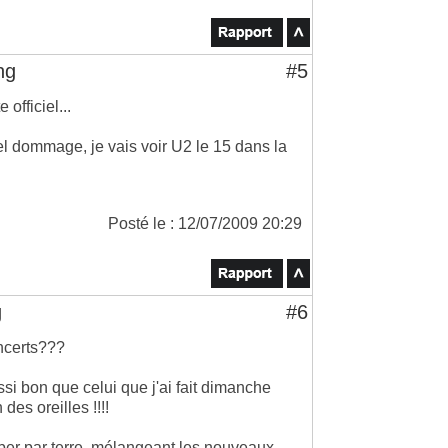
ng
#5
 officiel...
Quel dommage, je vais voir U2 le 15 dans la
Posté le : 12/07/2009 20:29
g
#6
oncerts???
si bon que celui que j'ai fait dimanche
 des oreilles !!!!
omber par terre, mélangeant les nouveaux