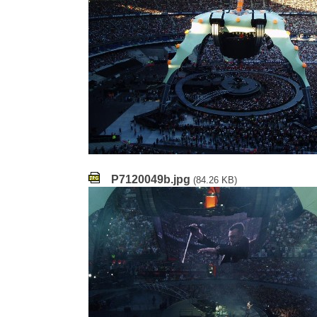
P7120049b.jpg
(84.26 KB)