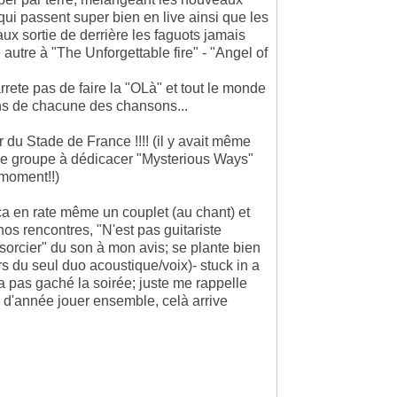
qui passent super bien en live ainsi que les
x sortie de derrière les faguots jamais
autre à "The Unforgettable fire" - "Angel of
rete pas de faire la "OLà" et tout le monde
ains de chacune des chansons...
du Stade de France !!!! (il y avait même
i le groupe à dédicacer "Mysterious Ways"
 moment!!)
ça en rate même un couplet (au chant) et
os rencontres, "N'est pas guitariste
"sorcier" du son à mon avis; se plante bien
s du seul duo acoustique/voix)- stuck in a
a pas gaché la soirée; juste me rappelle
 d'année jouer ensemble, celà arrive