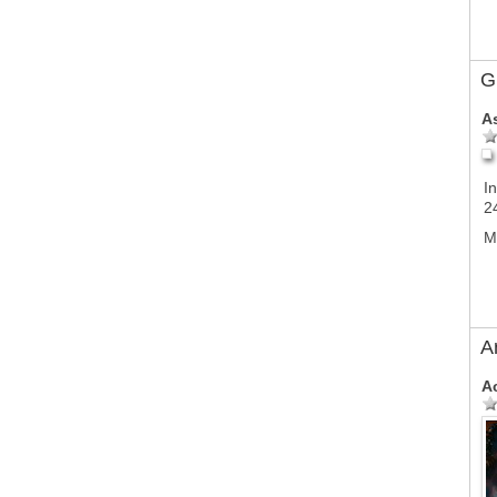
G
A
In
2
M
A
A