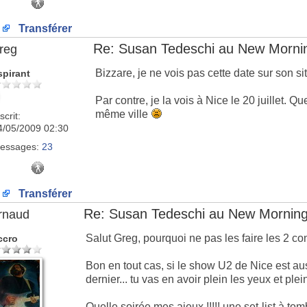
Transférer
Re: Susan Tedeschi au New Morni
reg
Bizzare, je ne vois pas cette date sur son site
spirant
Par contre, je la vois à Nice le 20 juillet. 
même ville
scrit:
4/05/2009 02:30
essages:
23
Transférer
Re: Susan Tedeschi au New Mornin
rnaud
Salut Greg, pourquoi ne pas les faire les 2 c
ccro
Bon en tout cas, si le show U2 de Nice est aus
dernier... tu vas en avoir plein les yeux et plein
Quelle soirée mes aieux !!!!! une set-list à t