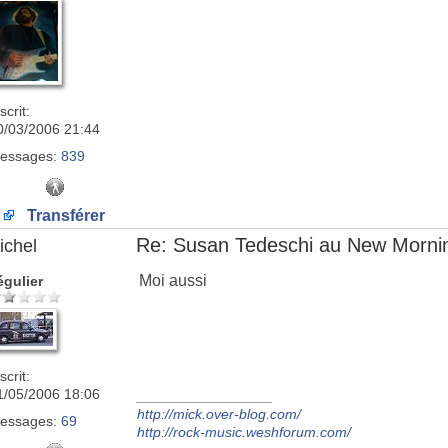
scrit:
0/03/2006 21:44
essages:
839
Transférer
Re: Susan Tedeschi au New Morni
ichel
Moi aussi
égulier
scrit:
1/05/2006 18:06
_________________
http://mick.over-blog.com/
essages:
69
http://rock-music.weshforum.com/