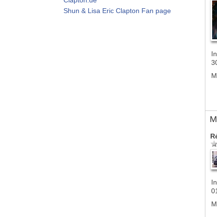
Shun & Lisa Eric Clapton Fan page
In
3
M
M
R
In
0
M