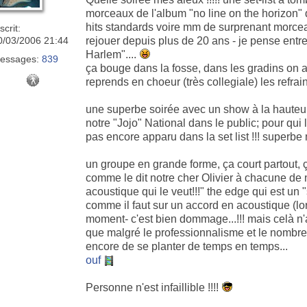
morceaux de l'album "no line on the horizon" 
hits standards voire mm de surprenant morceau
scrit:
0/03/2006 21:44
rejouer depuis plus de 20 ans - je pense entre 
Harlem"....
essages:
839
ça bouge dans la fosse, dans les gradins on ar
reprends en choeur (très collegiale) les refr
une superbe soirée avec un show à la hauteur 
notre "Jojo" National dans le public; pour qu
pas encore apparu dans la set list !!! superbe
un groupe en grande forme, ça court partout, 
comme le dit notre cher Olivier à chacune de n
acoustique qui le veut!!!" the edge qui est un 
comme il faut sur un accord en acoustique (lor
moment- c'est bien dommage...!!! mais celà n'
que malgré le professionnalisme et le nombre
encore de se planter de temps en temps...
ouf
Personne n'est infaillible !!!!