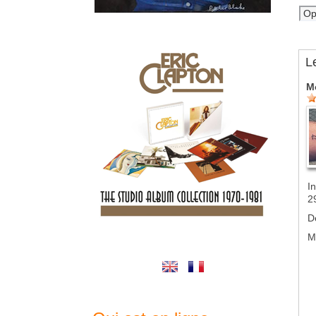
L
M
In
2
D
M