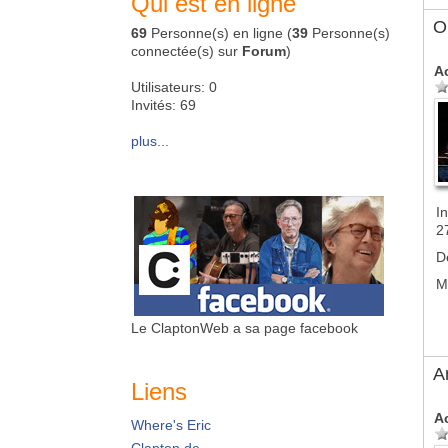
Qui est en ligne
Ol
69
Personne(s) en ligne (
39
Personne(s)
connectée(s) sur
Forum
)
A
Utilisateurs: 0
Invités: 69
plus...
In
2
D
M
Le ClaptonWeb a sa page facebook
A
Liens
A
Where's Eric
Clapton.de