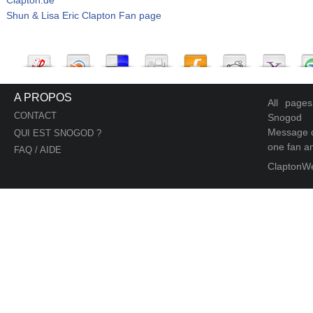
Shun & Lisa Eric Clapton Fan page
A PROPOS
All page
CONTACT
Snogod
Message d
QUI EST SNOGOD ?
one fan an
FAQ / AIDE
ClaptonW