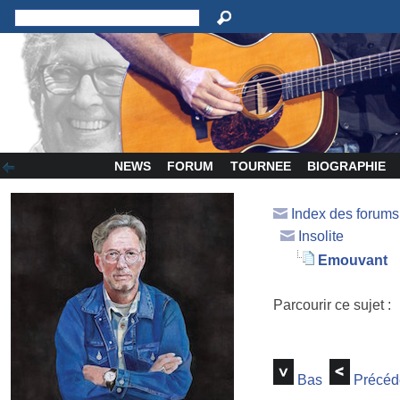
NEWS
FORUM
TOURNEE
BIOGRAPHIE
Index des forum
Insolite
Emouvant
Parcourir ce sujet :
Bas
Précéd