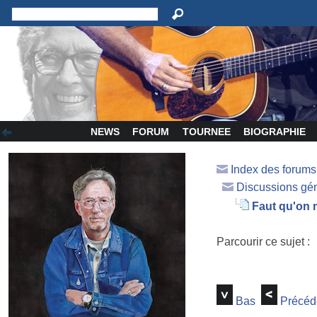
NEWS
FORUM
TOURNEE
BIOGRAPHIE
Index des forum
Discussions gé
Faut qu'on m
Parcourir ce sujet :
Bas
Précéd