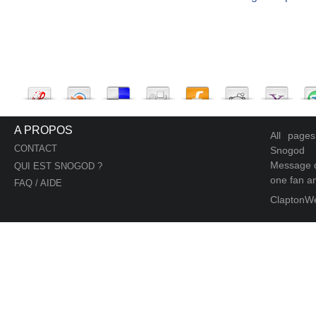
A PROPOS
All page
CONTACT
Snogod
Message d
QUI EST SNOGOD ?
one fan an
FAQ / AIDE
ClaptonW