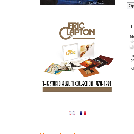
J
N
In
2
M