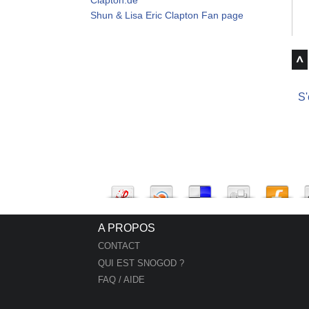
Shun & Lisa Eric Clapton Fan page
S'
A PROPOS
CONTACT
QUI EST SNOGOD ?
FAQ / AIDE