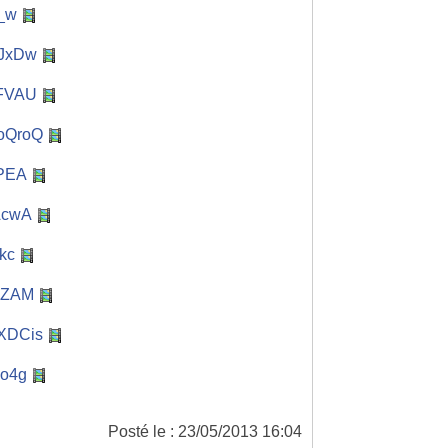
w_w
SJxDw
xFVAU
hoQroQ
oPEA
AcwA
kc
67ZAM
MXDCis
qo4g
Posté le : 23/05/2013 16:04