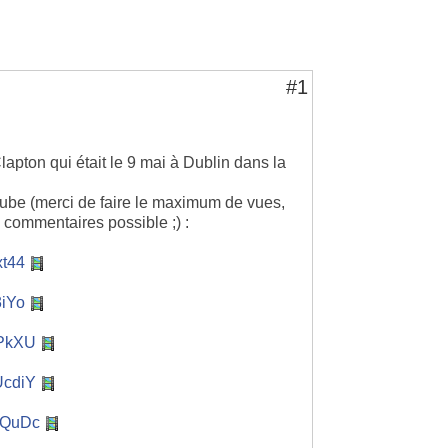
#1
lapton qui était le 9 mai à Dublin dans la
tube (merci de faire le maximum de vues,
e commentaires possible ;) :
xt44
3iYo
UPkXU
UcdiY
PQuDc