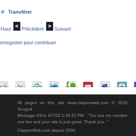
Transférer
Haut
Précédent
Suivant
enregistrer pour contribuer
All pages on this site www.claptonweb.com © 2016
Snogod
Message d'Eric 6/7/02 1:18:32 PM : "You are my number
one fan and your site is just great. Thank you. "
ClaptonWeb.com depuis 2000