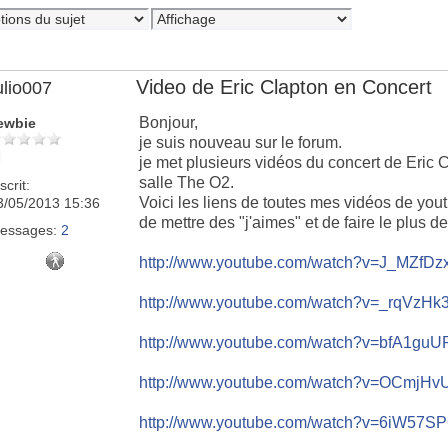
Video de Eric Clapton en Concert
ulio007
Bonjour,
ewbie
je suis nouveau sur le forum.
je met plusieurs vidéos du concert de Eric C
salle The O2.
scrit:
Voici les liens de toutes mes vidéos de you
3/05/2013 15:36
de mettre des "j'aimes" et de faire le plus d
essages:
2
http://www.youtube.com/watch?v=J_MZfDz
http://www.youtube.com/watch?v=_rqVzHk
http://www.youtube.com/watch?v=bfA1gu
http://www.youtube.com/watch?v=OCmjHv
http://www.youtube.com/watch?v=6iW57S