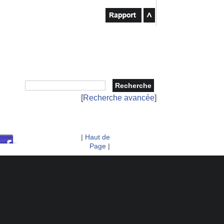
[
Recherche avancée
]
|
Haut de
Page
|