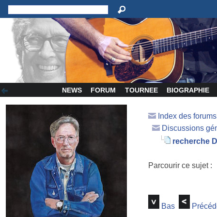
NEWS
FORUM
TOURNEE
BIOGRAPHIE
Index des forum
Discussions gé
recherche D
Parcourir ce sujet :
Bas
Précéd