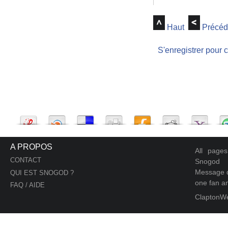
Haut
Précéd
S'enregistrer pour 
A PROPOS
All page
CONTACT
Snogod
Message d
QUI EST SNOGOD ?
one fan an
FAQ / AIDE
ClaptonW