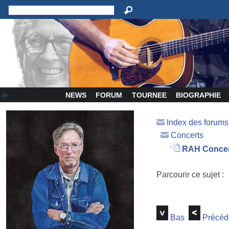
NEWS
FORUM
TOURNEE
BIOGRAPHIE
Index des forum
Concerts
RAH Concer
Parcourir ce sujet :
Bas
Précéd