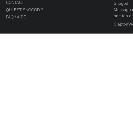
CONTACT
Snogod
Message d
QUI EST SNOGOD ?
one fan an
FAQ / AIDE
ClaptonW