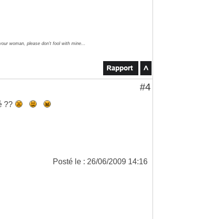
 your woman, please don't fool with mine...
#4
é ??
Posté le : 26/06/2009 14:16