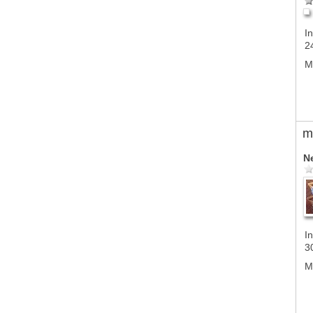
In
2
M
m
N
In
3
M