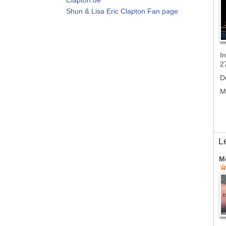
Shun & Lisa Eric Clapton Fan page
In
2
D
M
L
M