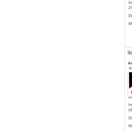
In
2
D
M
if
A
In
0
D
M