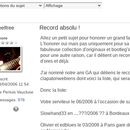
Record absolu !
eelfree
Allez un petit sujet pour honorer un grand f
ccro
L'honorer oui mais pas uniquement pour sa 
fabuleuse collection d'originaux et bootleg's
pour une autre raison, car il détient un recor
d'ores et déjà:
J'ai nommé notre ami GA qui détiens le rec
clapatonwebiens dont voici la liste, qui ser
scrit:
8/04/2006 11:54
Donc la liste:
e
Pertuis Vaucluse
essages:
978
Votre serviteur le 06/2006 à l'occasion de 
Slowhand33 en ....???/2006 ?? à Bordeaux
Olivier et edblues le 03/2008 à Paris gare 