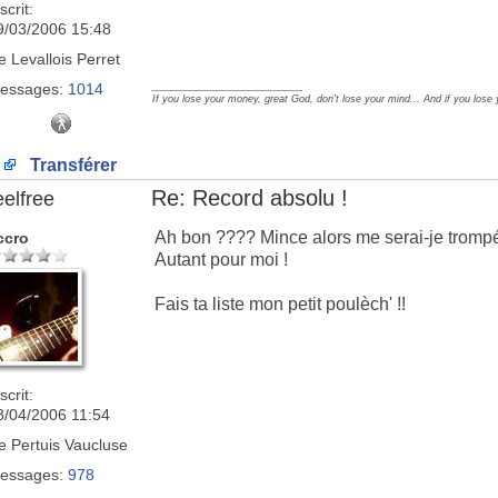
scrit:
9/03/2006 15:48
e
Levallois Perret
_________________
essages:
1014
If you lose your money, great God, don't lose your mind... And if you lose
Transférer
Re: Record absolu !
eelfree
Ah bon ???? Mince alors me serai-je tromp
ccro
Autant pour moi !
Fais ta liste mon petit poulèch' !!
scrit:
8/04/2006 11:54
e
Pertuis Vaucluse
essages:
978