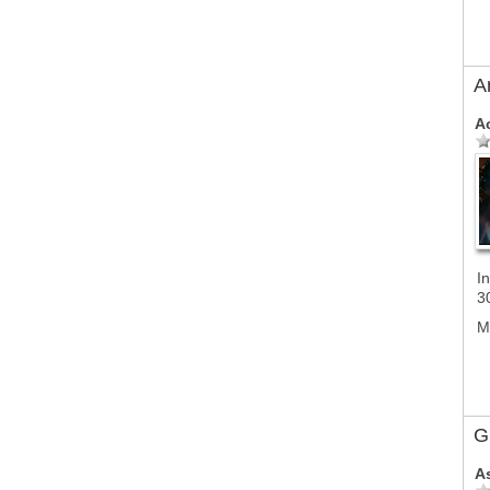
A
A
In
3
M
G
A