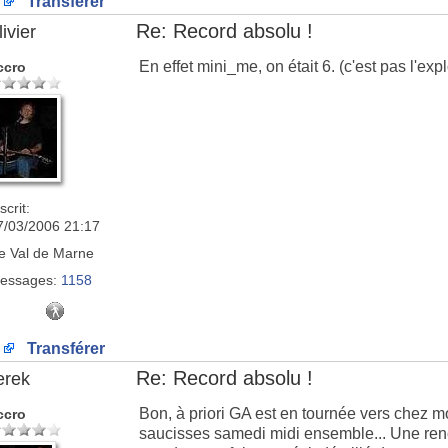
Transférer
Re: Record absolu !
ivier
En effet mini_me, on était 6. (c'est pas l'exp
ccro
scrit:
7/03/2006 21:17
e
Val de Marne
essages:
1158
Transférer
Re: Record absolu !
erek
Bon, à priori GA est en tournée vers chez moi
ccro
saucisses samedi midi ensemble... Une ren