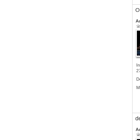
Ol
A
In
2
D
M
d
A