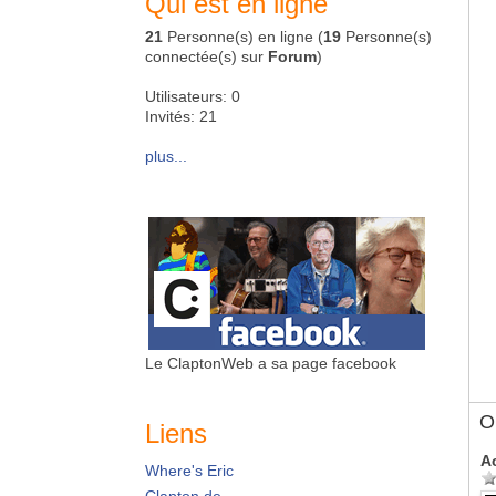
Qui est en ligne
21
Personne(s) en ligne (
19
Personne(s)
connectée(s) sur
Forum
)
Utilisateurs: 0
Invités: 21
plus...
Le ClaptonWeb a sa page facebook
Ol
Liens
A
Where's Eric
Clapton.de