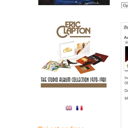
if
A
In
0
D
M