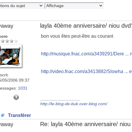
layla 40ème anniversaire/ niou dvd
lyaway
bon vous êtes peut-être au courant
ccro
http://musique.fnac.com/a3439291/Dere ...
http://video.fnac.com/a3413882/Slowha ... 
scrit:
6/05/2006 09:37
essages:
1031
_________________
http://le-blog-de-buk.over-blog.com/
Transférer
Re: layla 40ème anniversaire/ niou
lyaway