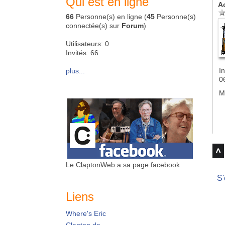
Qui est en ligne
A
66
Personne(s) en ligne (
45
Personne(s)
connectée(s) sur
Forum
)
Utilisateurs: 0
Invités: 66
In
plus...
0
M
Le ClaptonWeb a sa page facebook
S'
Liens
Where's Eric
Clapton.de