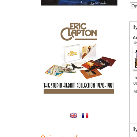
f
A
In
0
M
f