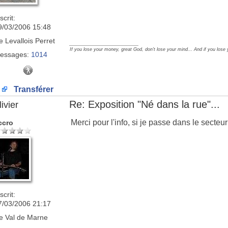
scrit:
9/03/2006 15:48
e
Levallois Perret
_________________
If you lose your money, great God, don't lose your mind... And if you lose
essages:
1014
Transférer
Re: Exposition "Né dans la rue"...
ivier
Merci pour l'info, si je passe dans le secteur
ccro
scrit:
7/03/2006 21:17
e
Val de Marne