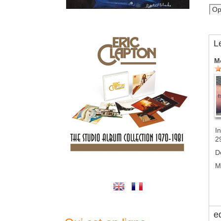
L
M
In
2
D
M
e