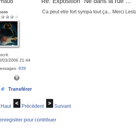
Re: Exposition "Né dans la rue"...
rnaud
Ca peut etre fort sympa tout ça... Merci Lestat
ccro
scrit:
0/03/2006 21:44
essages:
839
Transférer
Haut
Précédent
Suivant
enregistrer pour contribuer