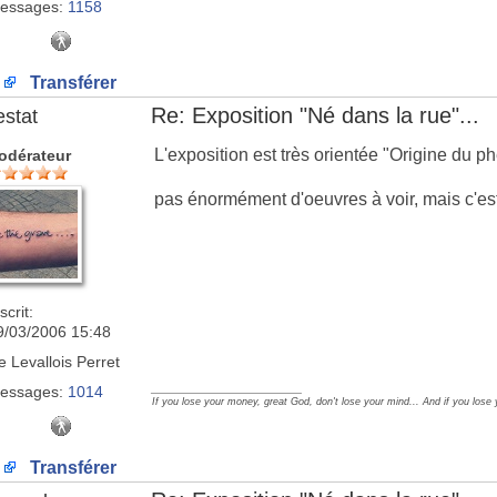
essages:
1158
Transférer
Re: Exposition "Né dans la rue"...
estat
L'exposition est très orientée "Origine du ph
odérateur
pas énormément d'oeuvres à voir, mais c'est 
scrit:
9/03/2006 15:48
e
Levallois Perret
_________________
essages:
1014
If you lose your money, great God, don't lose your mind... And if you lose
Transférer