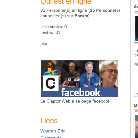
Qui est en ligne
A
31
Personne(s) en ligne (
25
Personne(s)
connectée(s) sur
Forum
)
Utilisateurs: 0
Invités: 31
plus...
In
2
M
L
Le ClaptonWeb a sa page facebook
M
Liens
Where's Eric
Clapton.de