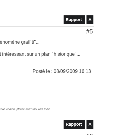
#5
énomène graffiti"...
intéressant sur un plan "historique"...
Posté le : 08/09/2009 16:13
 your woman, please don't fool with mine...