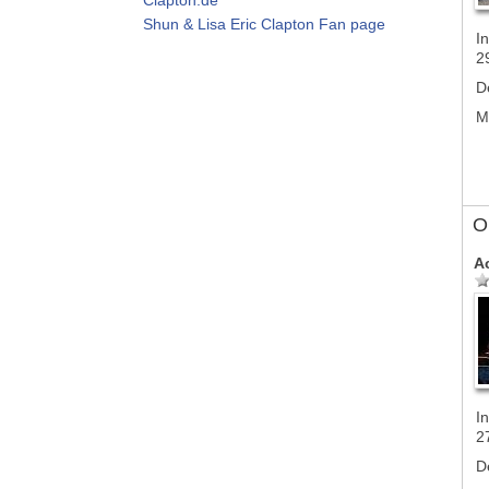
Shun & Lisa Eric Clapton Fan page
In
2
D
M
Ol
A
In
2
D