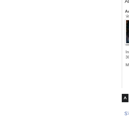
A
A
In
3
M
S'