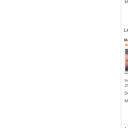
M
L
M
In
2
D
M