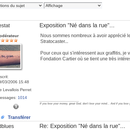
Exposition "Né dans la rue"...
estat
Nous sommes nombreux à avoir apprécié le 
odérateur
Stratocaster...
Pour ceux qui s'intéressent aux graffitis, je v
Fondation Cartier où se tient une très intér
scrit:
9/03/2006 15:48
e
Levallois Perret
essages:
1014
_________________
If you lose your money, great God, don't lose your mind... And if you lose
Transférer
Re: Exposition "Né dans la rue"...
dblues