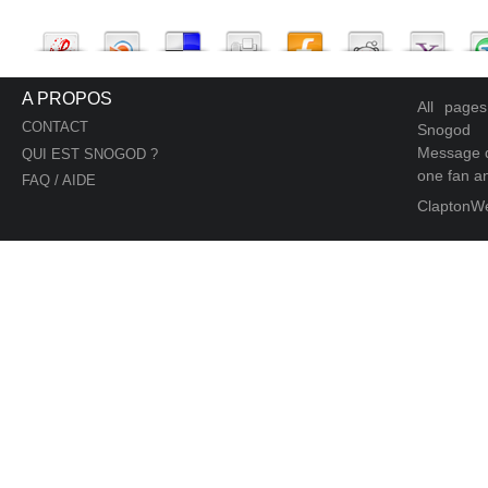
A PROPOS
All page
CONTACT
Snogod
Message d
QUI EST SNOGOD ?
one fan an
FAQ / AIDE
ClaptonW