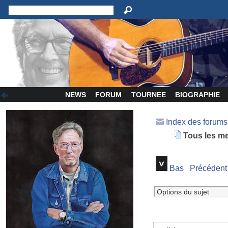
NEWS
FORUM
TOURNEE
BIOGRAPHIE
Index des forum
Tous les m
Bas
Précédent