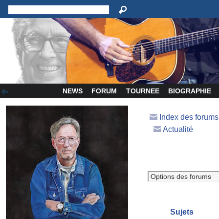
NEWS
FORUM
TOURNEE
BIOGRAPHIE
Index des forum
Actualité
Sujets