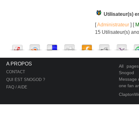
Utilisateur(s) 
[
Administrateur
] [
M
15 Utilisateur(s) a
A PROPOS
All page
CONTACT
Snogod
Message d
QUI EST SNOGOD ?
one fan an
FAQ / AIDE
ClaptonW