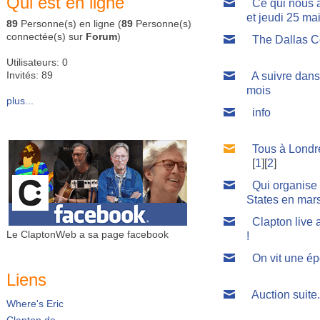
Qui est en ligne
Ce qui nous a
et jeudi 25 mai
89
Personne(s) en ligne (
89
Personne(s)
connectée(s) sur
Forum
)
The Dallas C
Utilisateurs: 0
Invités: 89
A suivre dans
mois
plus...
info
Tous à Londre
[
1
][
2
]
Qui organise
States en mar
Clapton live 
Le ClaptonWeb a sa page facebook
!
On vit une ép
Liens
Auction suite.
Where's Eric
Clapton.de