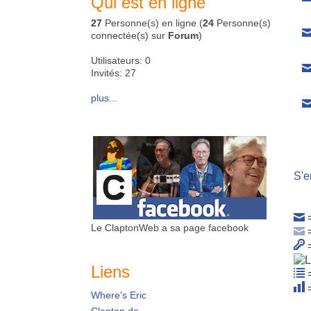
Qui est en ligne
27
Personne(s) en ligne (
24
Personne(s)
connectée(s) sur
Forum
)
Utilisateurs: 0
Invités: 27
plus...
S'e
=
Le ClaptonWeb a sa page facebook
=
=
Liens
=
=
Where's Eric
Clapton.de