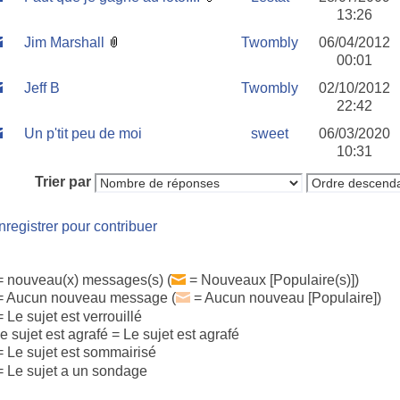
13:26
Jim Marshall
Twombly
06/04/2012
00:01
Jeff B
Twombly
02/10/2012
22:42
Un p'tit peu de moi
sweet
06/03/2020
10:31
Trier par
nregistrer pour contribuer
 nouveau(x) messages(s) (
= Nouveaux [Populaire(s)])
 Aucun nouveau message (
= Aucun nouveau [Populaire])
 Le sujet est verrouillé
= Le sujet est agrafé
 Le sujet est sommairisé
 Le sujet a un sondage