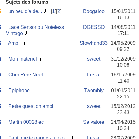
Sujets des forums
un peu d'aide...
[
1
][
2
]
Boogaloo
15/01/2011
16:13
Lace Sensor ou Noieless
DGESSO
14/08/2011
Vintage
17:11
Ampli
Slowhand33
14/05/2009
09:22
Mon matériel
sweet
31/12/2009
10:08
Cher Père Noël...
Lestat
18/11/2009
11:40
Epiphone
Twombly
01/01/2011
22:15
Petite question ampli
sweet
15/02/2012
23:43
Martin 00028 ec
Salvatore
24/04/2015
10:24
Faut que je gagne au loto....
Lestat
28/07/2009