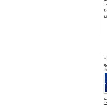
1
D
M
Cy
R
In
1