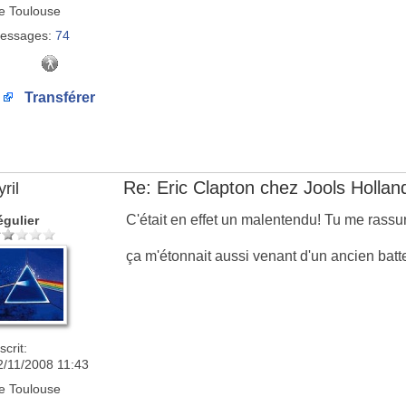
e
Toulouse
essages:
74
Transférer
Re: Eric Clapton chez Jools Hollan
ril
C'était en effet un malentendu! Tu me rassu
égulier
ça m'étonnait aussi venant d'un ancien batt
scrit:
2/11/2008 11:43
e
Toulouse