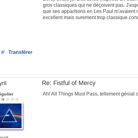
gros classiques qui ne déçoivent pas. J'espér
que ses apparitions en Les Paul m'avaient m
excellent mais surement trop classique con
Transférer
Re: Fistful of Mercy
ril
Ah! All Things Must Pass, tellement génial 
égulier
scrit: