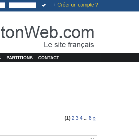
+
Créer un compte ?
S
PARTITIONS
CONTACT
(1)
2
3
4
...
6
»