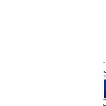
Cy
R
In