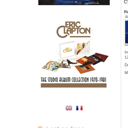
Cy
R
In
1
D
M