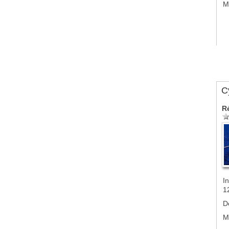
M
Cy
R
In
1
D
M