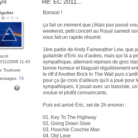
Re: EC 2011...
ril
Bonsoir !
égulier
ça fait un moment que j'étais pas passé vou
weekend, petit concert au Royal samedi soir
vous fait un rapide résumé:
1ère partie de Andy Fairweather Low, que j
guitariste d'Eric ou d'autres, mais qui là a 
scrit:
2/11/2008 11:43
sympathique, alternant reprises de gros standa
bonne humeur et blaguait régulièrement ent
e
Toulouse
le riff d'Another Brick In The Wall puis s'ar
essages:
74
pour ça (je crois d'ailleurs qu'il a joué pour
sympathiques, il jouait avec un bassiste, u
voulue et plutôt convaincants.
Puis est arrivé Eric, set de 2h environ :
01. Key To The Highway
02, Going Down Slow
03. Hoochie Coochie Man
04. Old Love