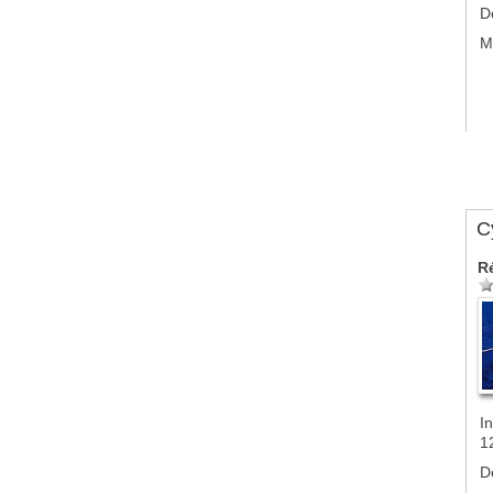
D
M
Cy
R
In
1
D