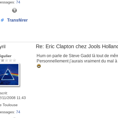
essages:
74
Transférer
Re: Eric Clapton chez Jools Hollan
ril
Hum on parle de Steve Gadd là tout de mê
égulier
Personnellement j'aurais vraiment du mal à 
scrit:
2/11/2008 11:43
e
Toulouse
essages:
74