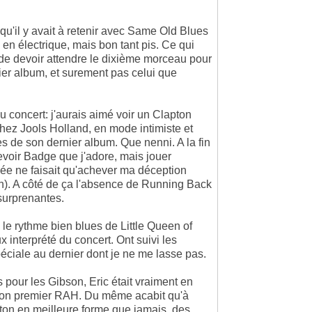
qu'il y avait à retenir avec Same Old Blues
 en électrique, mais bon tant pis. Ce qui
t de devoir attendre le dixième morceau pour
nier album, et surement pas celui que
u concert: j'aurais aimé voir un Clapton
chez Jools Holland, en mode intimiste et
res de son dernier album. Que nenni. A la fin
revoir Badge que j'adore, mais jouer
ilée ne faisait qu'achever ma déception
on). A côté de ça l'absence de Running Back
surprenantes.
 le rythme bien blues de Little Queen of
 interprété du concert. Ont suivi les
éciale au dernier dont je ne me lasse pas.
is pour les Gibson, Eric était vraiment en
mon premier RAH. Du même acabit qu'à
nton en meilleure forme que jamais, des