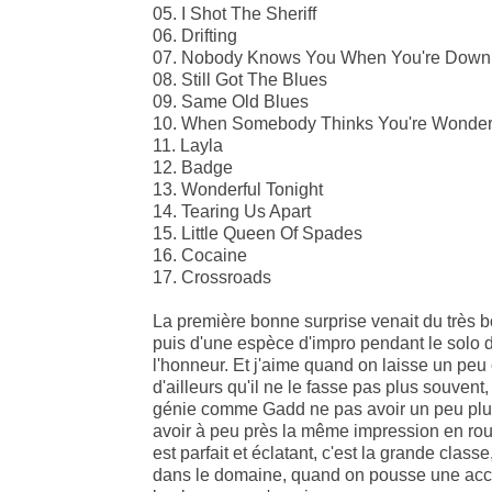
05. I Shot The Sheriff
06. Drifting
07. Nobody Knows You When You're Down
08. Still Got The Blues
09. Same Old Blues
10. When Somebody Thinks You're Wonder
11. Layla
12. Badge
13. Wonderful Tonight
14. Tearing Us Apart
15. Little Queen Of Spades
16. Cocaine
17. Crossroads
La première bonne surprise venait du très
puis d'une espèce d'impro pendant le solo d
l'honneur. Et j'aime quand on laisse un peu c
d'ailleurs qu'il ne le fasse pas plus souvent, 
génie comme Gadd ne pas avoir un peu plus 
avoir à peu près la même impression en roul
est parfait et éclatant, c'est la grande clas
dans le domaine, quand on pousse une accélér