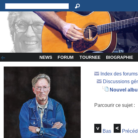
NEWS
FORUM
TOURNEE
BIOGRAPHIE
Index des forum
Discussions gé
Nouvel albu
Parcourir ce sujet :
Bas
Précéd