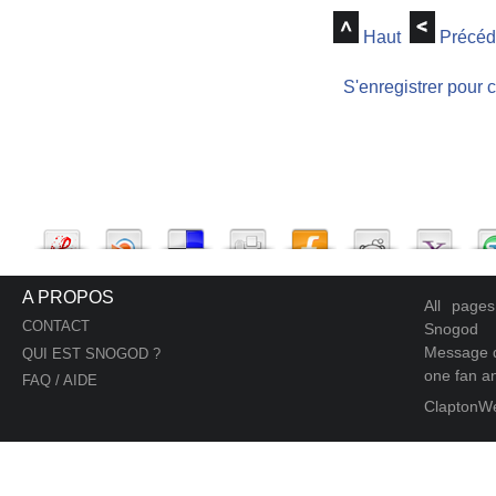
Haut
Précéd
S'enregistrer pour 
A PROPOS
All page
CONTACT
Snogod
Message d
QUI EST SNOGOD ?
one fan an
FAQ / AIDE
ClaptonW