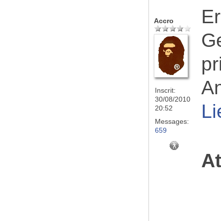
Er
Accro
Ge
pr
An
Inscrit:
30/08/2010
Li
20:52
Messages:
659
At