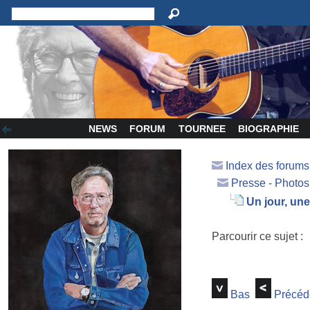
NEWS
FORUM
TOURNEE
BIOGRAPHIE
Index des forum
Presse - Photos
Un jour, un
Parcourir ce sujet :
Bas
Précéd