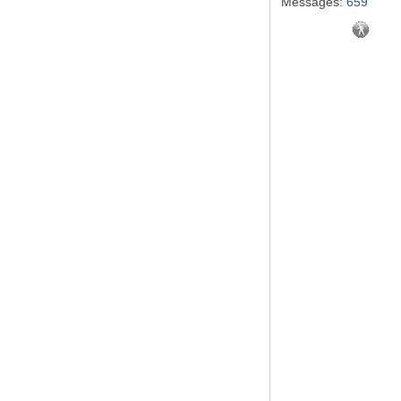
Messages:
659