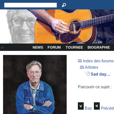
NEWS
FORUM
TOURNEE
BIOGRAPHIE
Index des forum
Artistes
Sad day....
Parcourir ce sujet :
Bas
Précéd