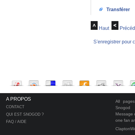
Transférer
Haut
Précéd
S'enregistrer pour 
A PROPOS
All page
CONTACT
Snogod
Message d
QUI EST SNOGOD ?
one fan an
FAQ / AIDE
ClaptonW