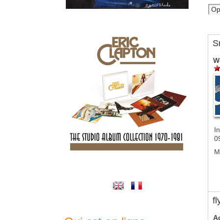
S
W
In
0
M
f
A