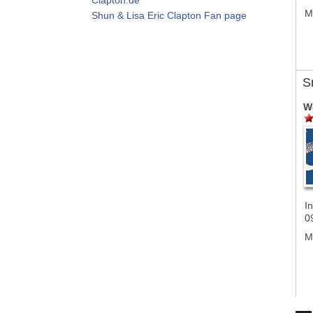
M
Shun & Lisa Eric Clapton Fan page
S
W
In
0
M