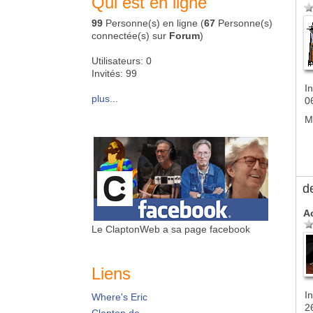
Qui est en ligne
99
Personne(s) en ligne (
67
Personne(s)
connectée(s) sur
Forum
)
Utilisateurs: 0
Invités: 99
In
plus...
0
M
d
A
Le ClaptonWeb a sa page facebook
Liens
In
Where's Eric
2
Clapton.de