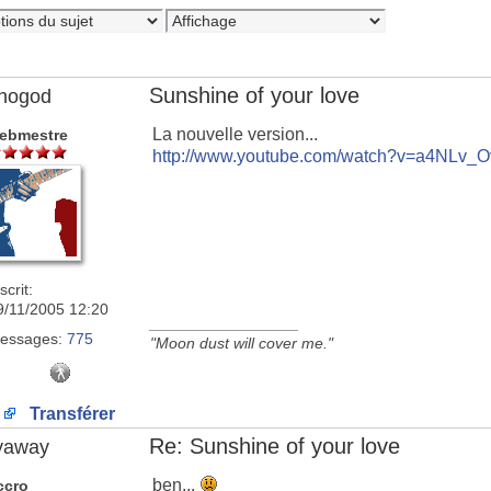
Sunshine of your love
nogod
La nouvelle version...
ebmestre
http://www.youtube.com/watch?v=a4NLv_
scrit:
9/11/2005 12:20
_________________
essages:
775
"Moon dust will cover me."
Transférer
Re: Sunshine of your love
lyaway
ben...
ccro