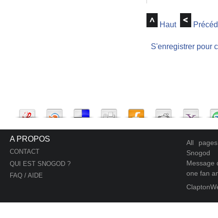
Haut
Précéd
S'enregistrer pour 
A PROPOS
All page
CONTACT
Snogod
Message d
QUI EST SNOGOD ?
one fan an
FAQ / AIDE
ClaptonW