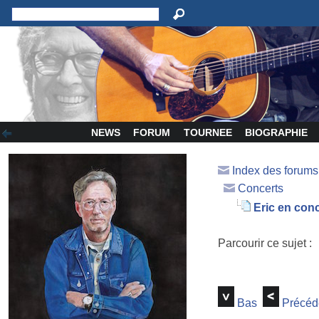
NEWS
FORUM
TOURNEE
BIOGRAPHIE
Index des forum
Concerts
Eric en conc
Parcourir ce sujet :
Bas
Précéd