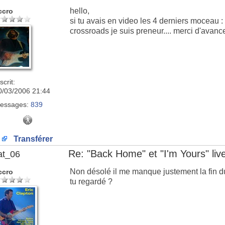
hello,
ccro
si tu avais en video les 4 derniers moceau :
crossroads je suis preneur.... merci d'avance
scrit:
0/03/2006 21:44
essages:
839
Transférer
Re: "Back Home" et "I'm Yours" li
at_06
Non désolé il me manque justement la fin du
ccro
tu regardé ?