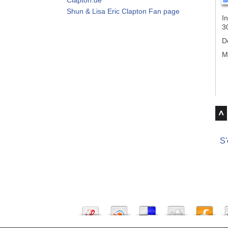
Shun & Lisa Eric Clapton Fan page
In
3
D
M
S'