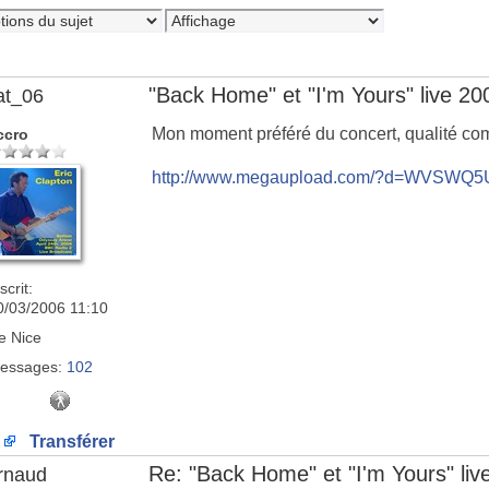
"Back Home" et "I'm Yours" live 2
at_06
Mon moment préféré du concert, qualité co
ccro
http://www.megaupload.com/?d=WVSWQ
scrit:
0/03/2006 11:10
e
Nice
essages:
102
Transférer
Re: "Back Home" et "I'm Yours" li
rnaud