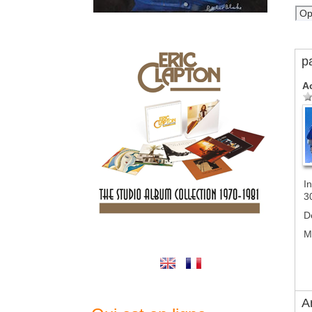
p
A
In
3
D
M
A