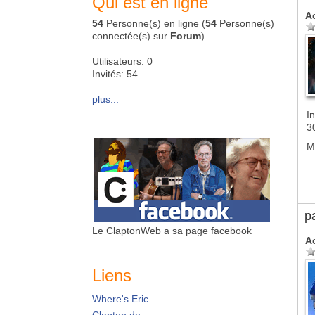
Qui est en ligne
A
54
Personne(s) en ligne (
54
Personne(s)
connectée(s) sur
Forum
)
Utilisateurs: 0
Invités: 54
plus...
In
3
M
p
Le ClaptonWeb a sa page facebook
A
Liens
Where's Eric
Clapton.de