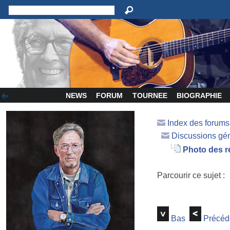
NEWS
FORUM
TOURNEE
BIOGRAPHIE
Index des forum
Discussions gé
Photo des r
Parcourir ce sujet :
Bas
Précéd