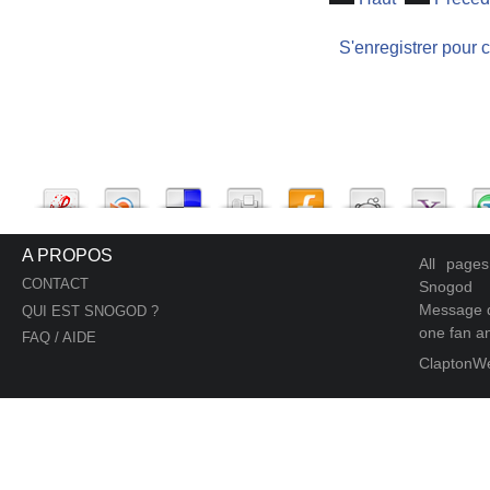
S'enregistrer pour 
A PROPOS
All page
CONTACT
Snogod
Message d
QUI EST SNOGOD ?
one fan an
FAQ / AIDE
ClaptonW